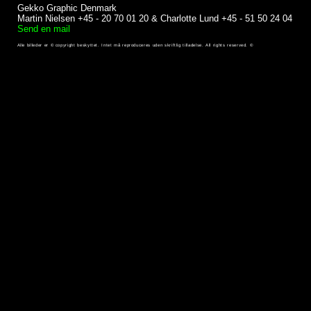
Gekko Graphic Denmark
Martin Nielsen +45 - 20 70 01 20 & Charlotte Lund +45 - 51 50 24 04
Send en mail
Alle billeder er © copyright beskyttet. Intet må reproduceres uden skriftlig tilladelse. All rights reserved. ©